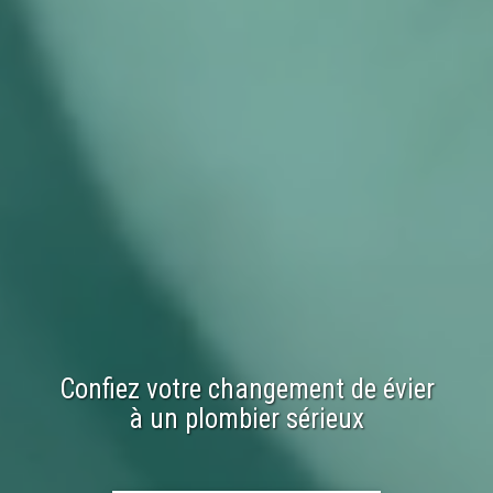
Confiez votre
changement
de
évier
à un plombier sérieux