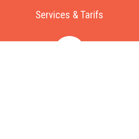
Services & Tarifs
Dépannage
Nous intervenons sous 60 minutes pour vos problèmes de
fuite, chasse d'eau, WC bouchés, problèmes d'évacuation,
chaudière ou ballon d'eau chaude en panne, recherche de
fuite, etc. Intervention à partir de 79€, déplacement gratuit.