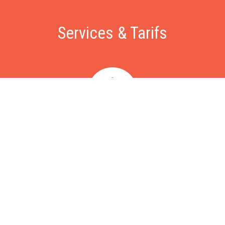
Services & Tarifs
Dépannage
Nous intervenons sous 60 minutes pour vos problèmes de
fuite, chasse d'eau, WC bouchés, problèmes d'évacuation,
chaudière ou ballon d'eau chaude en panne, recherche de
fuite, etc. Intervention à partir de 79€, déplacement gratuit.