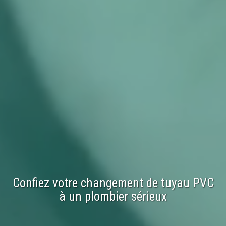
Confiez votre
changement
de
tuyau PVC
à un plombier sérieux