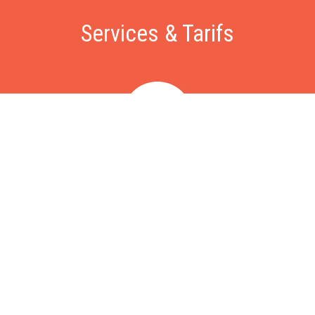
Services & Tarifs
Dépannage
Nous intervenons sous 60 minutes pour vos problèmes de
fuite, chasse d'eau, WC bouchés, problèmes d'évacuation,
chaudière ou ballon d'eau chaude en panne, recherche de
fuite, etc. Intervention à partir de 79€, déplacement gratuit.