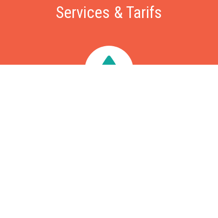
Services & Tarifs
Dépannage
Nous intervenons sous 60 minutes pour vos problèmes de
fuite, chasse d'eau, WC bouchés, problèmes d'évacuation,
chaudière ou ballon d'eau chaude en panne, recherche de
fuite, etc. Intervention à partir de 79€, déplacement gratuit.
Rénovation