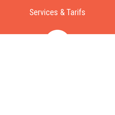
Services & Tarifs
Dépannage
Nous intervenons sous 60 minutes pour vos problèmes de
fuite, chasse d'eau, WC bouchés, problèmes d'évacuation,
chaudière ou ballon d'eau chaude en panne, recherche de
fuite, etc. Intervention à partir de 79€, déplacement gratuit.