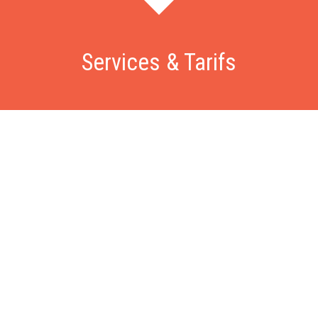
Services & Tarifs
Dépannage
Nous intervenons sous 60 minutes pour vos problèmes de
fuite, chasse d'eau, WC bouchés, problèmes d'évacuation,
chaudière ou ballon d'eau chaude en panne, recherche de
fuite, etc. Intervention à partir de 79€, déplacement gratuit.