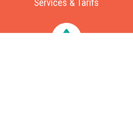
Services & Tarifs
Dépannage
Nous intervenons sous 60 minutes pour vos problèmes de
fuite, chasse d'eau, WC bouchés, problèmes d'évacuation,
chaudière ou ballon d'eau chaude en panne, recherche de
fuite, etc. Intervention à partir de 79€, déplacement gratuit.
Rénovation
Rénovation complète de vos sanitaires (WC et salles de