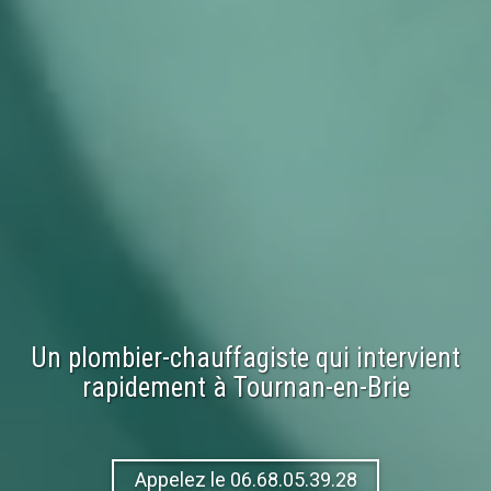
Un plombier-chauffagiste qui intervient
rapidement à
Tournan-en-Brie
Appelez le 06.68.05.39.28