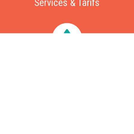
Services & Tarifs
Dépannage
Nous intervenons sous 60 minutes pour vos problèmes de
fuite, chasse d'eau, WC bouchés, problèmes d'évacuation,
chaudière ou ballon d'eau chaude en panne, recherche de
fuite, etc. Intervention à partir de 79€, déplacement gratuit.
Rénovation
Rénovation complète de vos sanitaires (WC et salles de