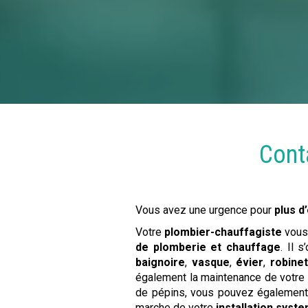
Cont
Vous avez une urgence pour
plus d
Votre
plombier-chauffagiste
vous 
de plomberie et chauffage
. Il 
baignoire
,
vasque
,
évier
,
robine
également la maintenance de votre
de pépins, vous pouvez également 
marche de votre
installation sys