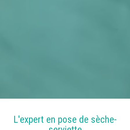
L'expert en
pose
de
sèche-
serviette