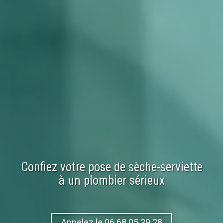
Confiez votre
pose
de
sèche-serviette
à un plombier sérieux
Appelez le 06.68.05.39.28