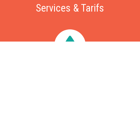
Services & Tarifs
Dépannage
Nous intervenons sous 60 minutes pour vos problèmes de
fuite, chasse d'eau, WC bouchés, problèmes d'évacuation,
chaudière ou ballon d'eau chaude en panne, recherche de
fuite, etc. Intervention à partir de 79€, déplacement gratuit.
Rénovation